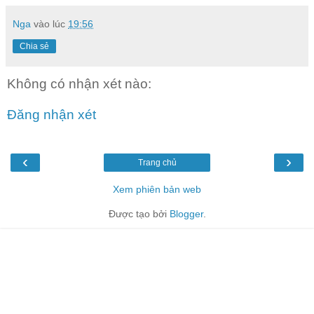
Nga
vào lúc
19:56
Chia sẻ
Không có nhận xét nào:
Đăng nhận xét
‹
›
Trang chủ
Xem phiên bản web
Được tạo bởi
Blogger
.